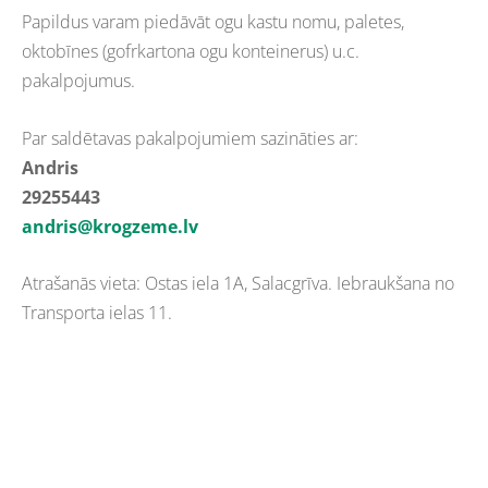
Papildus varam piedāvāt ogu kastu nomu, paletes,
oktobīnes (gofrkartona ogu konteinerus) u.c.
pakalpojumus.
Par saldētavas pakalpojumiem sazināties ar:
Andris
29255443
andris@krogzeme.lv
Atrašanās vieta: Ostas iela 1A, Salacgrīva. Iebraukšana no
Transporta ielas 11.