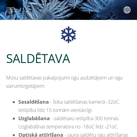
SALDĒTAVA
Mūsu saldētavas pakalpojumi ogu audzētājiem un ogu
vairumtirgotājiem:
Sasaldēšana
- šoka saldēšanas kamerā -32oC.
Ietilpība līdz 15 tonnām vienlaicīgi.
Uzglabāšana
- saldētavu ietilpība 300 tonnas.
Uzglabāšnas temperatūra no -18oC līdz -21oC.
Optiskā attīrīšana
- jauna saldētu ogu attīrīšanas