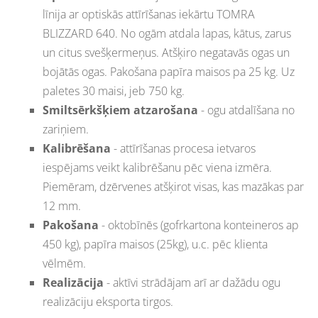
līnija ar optiskās attīrīšanas iekārtu TOMRA
BLIZZARD 640. No ogām atdala lapas, kātus, zarus
un citus svešķermeņus. Atšķiro negatavās ogas un
bojātās ogas. Pakošana papīra maisos pa 25 kg. Uz
paletes 30 maisi, jeb 750 kg.
Smiltsērkšķiem atzarošana
- ogu atdalīšana no
zariņiem.
Kalibrēšana
- attīrīšanas procesa ietvaros
iespējams veikt kalibrēšanu pēc viena izmēra.
Piemēram, dzērvenes atšķirot visas, kas mazākas par
12 mm.
Pakošana
- oktobīnēs (gofrkartona konteineros ap
450 kg), papīra maisos (25kg), u.c. pēc klienta
vēlmēm.
Realizācija
- aktīvi strādājam arī ar dažādu ogu
realizāciju eksporta tirgos.