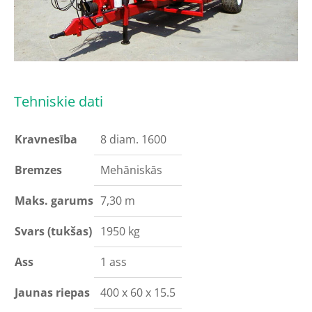
Tehniskie dati
Kravnesība
8 diam. 1600
Bremzes
Mehāniskās
Maks. garums
7,30 m
Svars (tukšas)
1950 kg
Ass
1 ass
Jaunas riepas
400 x 60 x 15.5