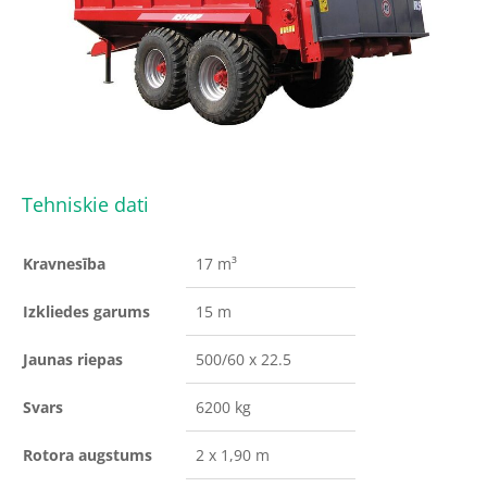
Tehniskie dati
Kravnesība
17 m³
Izkliedes garums
15 m
Jaunas riepas
500/60 x 22.5
Svars
6200 kg
Rotora augstums
2 x 1,90 m