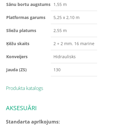
Sānu bortu augstums
1,55 m
Platformas garums
5,25 x 2,10 m
Sliežu platums
2,55 m
Ķēžu skaits
2 + 2 mm. 16 marine
Konveijers
Hidraulisks
Jauda (ZS)
130
Produkta katalogs
AKSESUĀRI
Standarta aprīkojums: