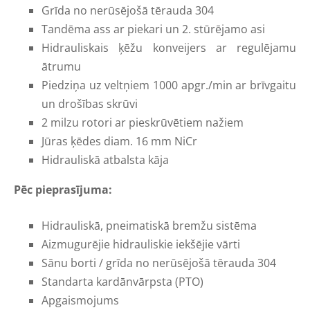
Grīda no nerūsējošā tērauda 304
Tandēma ass ar piekari un 2. stūrējamo asi
Hidrauliskais ķēžu konveijers ar regulējamu
ātrumu
Piedziņa uz veltņiem 1000 apgr./min ar brīvgaitu
un drošības skrūvi
2 milzu rotori ar pieskrūvētiem nažiem
Jūras ķēdes diam. 16 mm NiCr
Hidrauliskā atbalsta kāja
Pēc pieprasījuma:
Hidrauliskā, pneimatiskā bremžu sistēma
Aizmugurējie hidrauliskie iekšējie vārti
Sānu borti / grīda no nerūsējošā tērauda 304
Standarta kardānvārpsta (PTO)
Apgaismojums