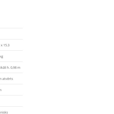
 x 15.3
kg
ikāli h. 0,98 m
m atvērts
m
nisks