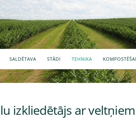
SALDĒTAVA
STĀDI
TEHNIKA
KOMPOSTĒŠA
u izkliedētājs ar veltņie