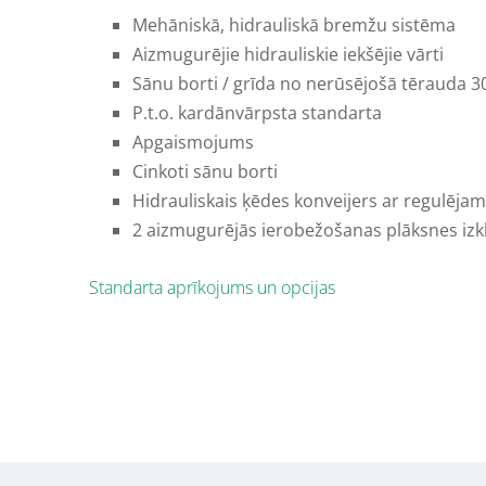
Mehāniskā, hidrauliskā bremžu sistēma
Aizmugurējie hidrauliskie iekšējie vārti
Sānu borti / grīda no nerūsējošā tērauda 3
P.t.o. kardānvārpsta standarta
Apgaismojums
Cinkoti sānu borti
Hidrauliskais ķēdes konveijers ar regulēja
2 aizmugurējās ierobežošanas plāksnes izk
Standarta aprīkojums un opcijas