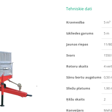
Tehniskie dati
Kravnesība
5 m³
Izkliedes garums
5 m
Jaunas riepas
11/80
Svars
1550 
Rotoru skaits
4 vert
Sānu bortu augstums
0,50 
Sliežu platums
1,90 
Ķēžu skaits
2
Konveijers
Mehā