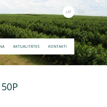
LAT
ENG
NA
AKTUALITĀTES
KONTAKTI
m 50P