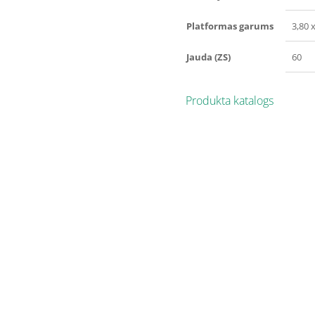
Platformas garums
3,80 
Jauda (ZS)
60
Produkta katalogs