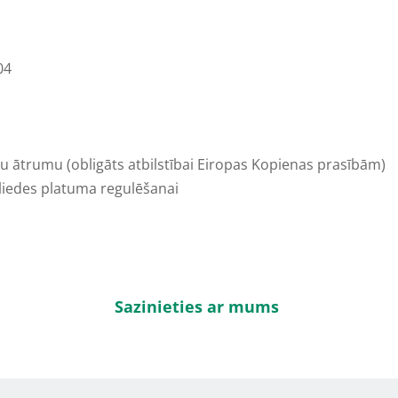
04
mu ātrumu (obligāts atbilstībai Eiropas Kopienas prasībām)
liedes platuma regulēšanai
Sazinieties ar mums