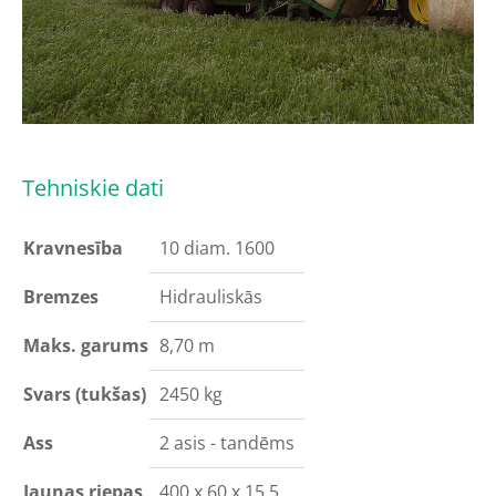
Tehniskie dati
Kravnesība
10 diam. 1600
Bremzes
Hidrauliskās
Maks. garums
8,70 m
Svars (tukšas)
2450 kg
Ass
2 asis - tandēms
Jaunas riepas
400 x 60 x 15.5