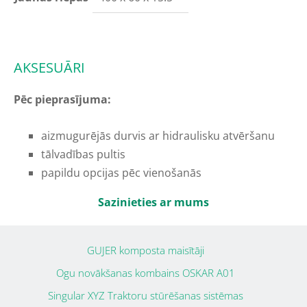
AKSESUĀRI
Pēc pieprasījuma:
aizmugurējās durvis ar hidraulisku atvēršanu
tālvadības pultis
papildu opcijas pēc vienošanās
Sazinieties ar mums
GUJER komposta maisītāji
Ogu novākšanas kombains OSKAR A01
Singular XYZ Traktoru stūrēšanas sistēmas