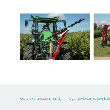
GUJER komposta maisītāji
Ogu novākšanas kombai