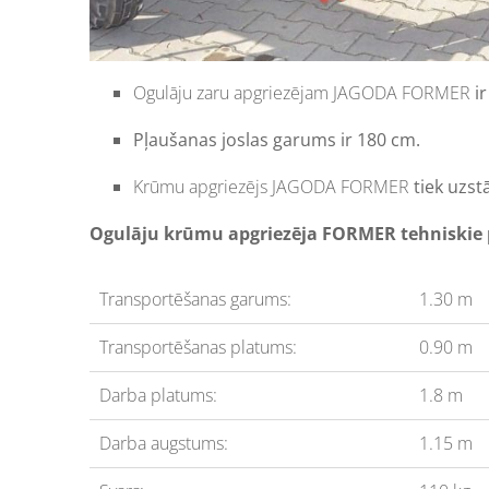
Ogulāju zaru apgriezējam JAGODA FORMER
i
Pļaušanas joslas garums ir 180 cm.
Krūmu apgriezējs JAGODA FORMER
tiek uzst
Ogulāju krūmu apgriezēja FORMER tehniskie 
Transportēšanas garums:
1.30 m
Transportēšanas platums:
0.90 m
Darba platums:
1.8 m
Darba augstums:
1.15 m