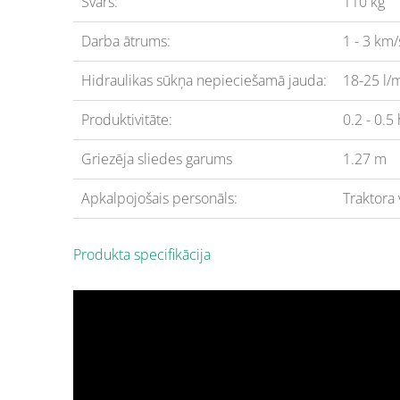
Svars:
110 kg
Darba ātrums:
1 - 3 km/
Hidraulikas sūkņa nepieciešamā jauda:
18-25 l/m
Produktivitāte:
0.2 - 0.5 
Griezēja sliedes garums
1.27 m
Apkalpojošais personāls:
Traktora 
Produkta specifikācija