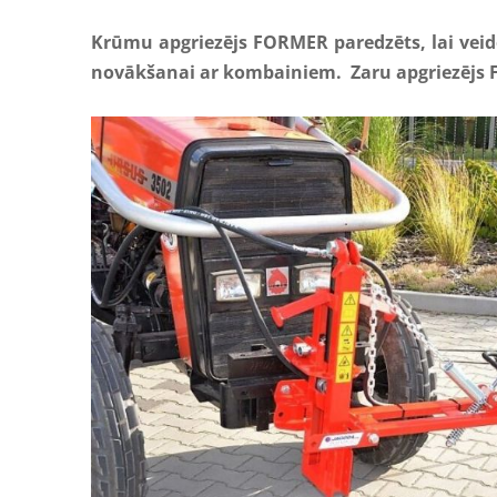
Krūmu apgriezējs FORMER
paredzēts, lai
vei
novākšanai
ar
kombainiem. Zaru apgriezējs 