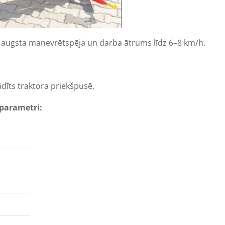
r augsta manevrētspēja un darba ātrums līdz 6–8 km/h.
ādīts traktora priekšpusē.
parametri: