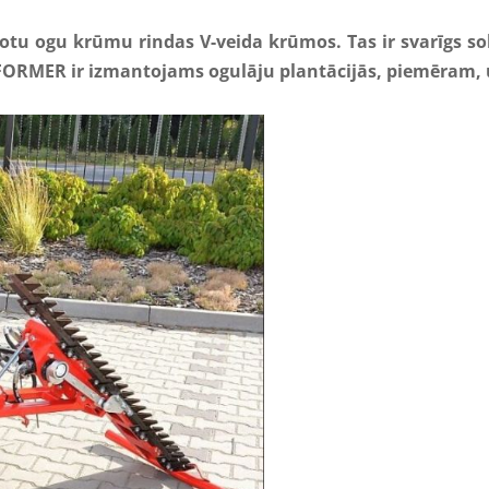
dotu
ogu
krūmu
rindas
V-
veida
krūmos.
Tas
ir
svarīgs
so
FORMER ir izmantojams
ogulāju plantācijās
,
piemēram
,