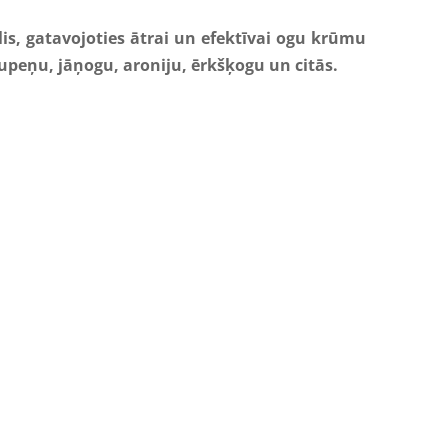
lis
,
gatavojoties
ātrai
un
efektīvai
ogu
krūmu
upeņu,
jāņogu
,
aroniju
,
ērkšķogu
un
citās.