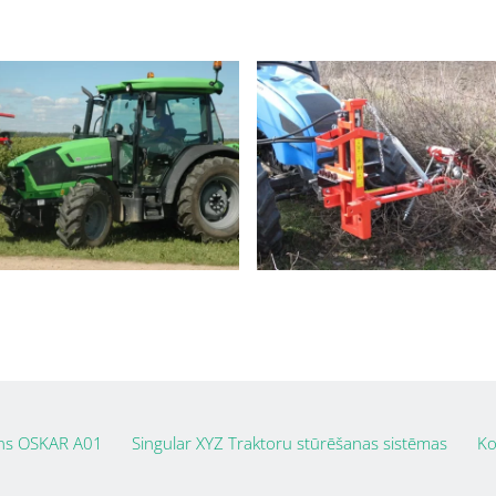
ns OSKAR A01
Singular XYZ Traktoru stūrēšanas sistēmas
Ko