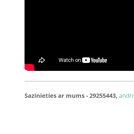
_____________________________________________
Sazinieties ar mums - 29255443,
andr