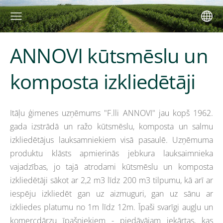
ANNOVI kūtsmēslu un
komposta izkliedētāji
Itāļu ģimenes uzņēmums "F.lli ANNOVI" jau kopš 1962.
gada izstrādā un ražo kūtsmēslu, komposta un salmu
izkliedētājus lauksamniekiem visā pasaulē. Uzņēmuma
produktu klāsts apmierinās jebkura lauksaimnieka
vajadzības, jo tajā atrodami kūtsmēslu un komposta
izkliedētāji sākot ar 2,2 m3 līdz 200 m3 tilpumu, kā arī ar
iespēju izkliedēt gan uz aizmuguri, gan uz sānu ar
izkliedes platumu no 1m līdz 12m. Īpaši s
varīgi augļu un
komercdārzu īpašniekiem - piedāvājam
iekārtas, kas