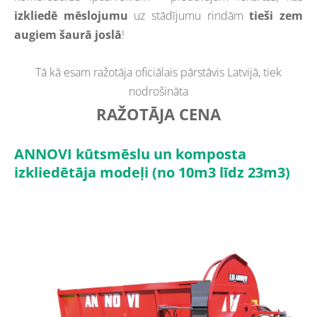
izkliedē mēslojumu
uz stādījumu rindām
tieši zem
augiem šaurā joslā
!
Tā kā esam ražotāja oficiālais pārstāvis Latvijā, tiek
nodrošināta
RAŽOTĀJA CENA
ANNOVI kūtsmēslu un komposta
izkliedētāja modeļi (no 10m3 līdz 23m3)