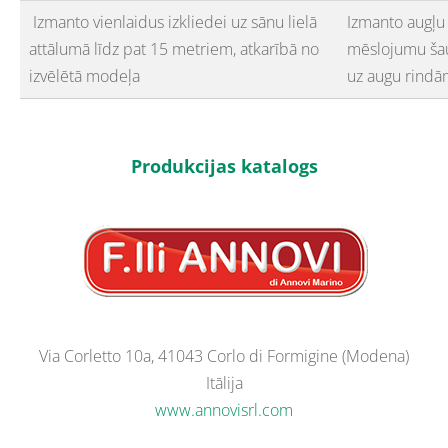
Izmanto vienlaidus izkliedei uz sānu lielā
Izmanto augļu 
attālumā līdz pat 15 metriem, atkarībā no
mēslojumu šaur
izvēlētā modeļa
uz augu rindām
Produkcijas katalogs
Via Corletto 10a, 41043 Corlo di Formigine (Modena)
Itālija
www.annovisrl.com