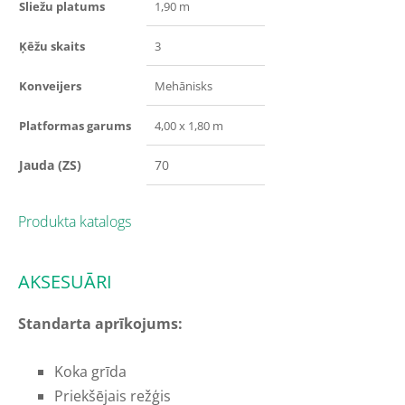
Sliežu platums
1,90 m
Ķēžu skaits
3
Konveijers
Mehānisks
Platformas garums
4,00 x 1,80 m
Jauda (ZS)
70
Produkta katalogs
AKSESUĀRI
Standarta aprīkojums:
Koka grīda
Priekšējais režģis