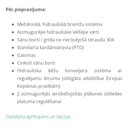
Pēc pieprasījuma:
Mehāniskā, hidrauliskā bremžu sistēma
Aizmugurējie hidrauliskie iekšējie vārti
Sānu borti / grīda no nerūsējošā tērauda 304
Standarta kardānvārpsta (PTO)
Gaismas
Cinkoti sānu borti
Hidrauliska ķēžu konveijera sistēma ar
regulējamu ātrumu (obligāta atbilstībai Eiropas
Kopienas prasībām)
2 aizmugurējās ierobežojošās plāksnes izkliedes
platuma regulēšanai
Standarta aprīkojums un opcijas