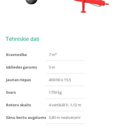
T
ehniskie dati
Kravnesība
7 m³
Izkliedes garums
5 m
Jaunas riepas
400/60 x 15.5
Svars
1750 kg
Rotoru skaits
4 vertikāli h. 1,12 m
Sānu bortu augstums
0,80 m neatverami