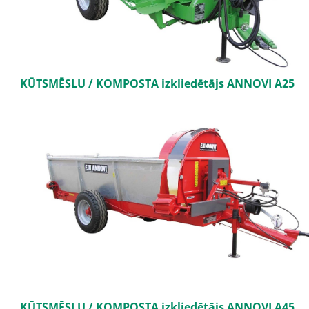
KŪTSMĒSLU / KOMPOSTA izkliedētājs ANNOVI A25
KŪTSMĒSLU / KOMPOSTA izkliedētājs ANNOVI A45