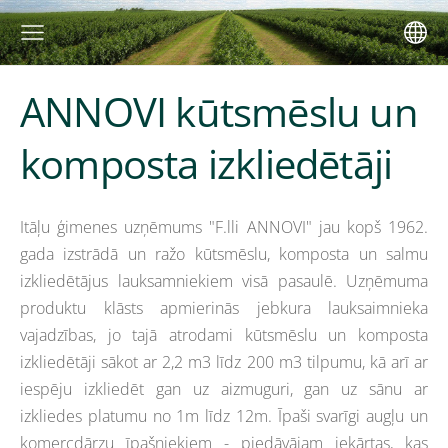
ANNOVI kūtsmēslu un
komposta izkliedētāji
Itāļu ģimenes uzņēmums "F.lli ANNOVI" jau kopš 1962.
gada izstrādā un ražo kūtsmēslu, komposta un salmu
izkliedētājus lauksamniekiem visā pasaulē. Uzņēmuma
produktu klāsts apmierinās jebkura lauksaimnieka
vajadzības, jo tajā atrodami kūtsmēslu un komposta
izkliedētāji sākot ar 2,2 m3 līdz 200 m3 tilpumu, kā arī ar
iespēju izkliedēt gan uz aizmuguri, gan uz sānu ar
izkliedes platumu no 1m līdz 12m. Īpaši s
varīgi augļu un
komercdārzu īpašniekiem - piedāvājam
iekārtas, kas