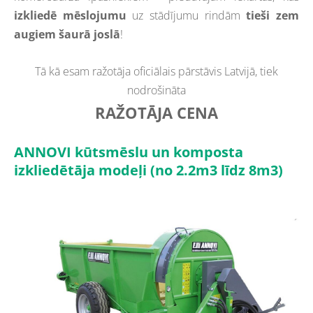
izkliedē mēslojumu
uz stādījumu rindām
tieši zem
augiem šaurā joslā
!
Tā kā esam ražotāja oficiālais pārstāvis Latvijā, tiek
nodrošināta
RAŽOTĀJA CENA
ANNOVI kūtsmēslu un komposta
izkliedētāja modeļi (no 2.2m3 līdz 8m3)