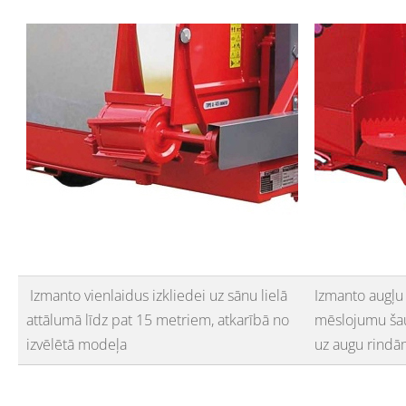
Izmanto vienlaidus izkliedei uz sānu lielā
Izmanto augļu 
attālumā līdz pat 15 metriem, atkarībā no
mēslojumu šaur
izvēlētā modeļa
uz augu rindām