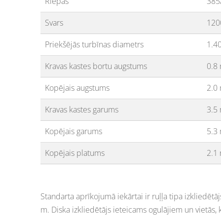
Riepas
385
Svars
120
Priekšējās turbīnas diametrs
1.4
Kravas kastes bortu augstums
0.8
Kopējais augstums
2.0
Kravas kastes garums
3.5
Kopējais garums
5.3
Kopējais platums
2.1
Standarta aprīkojumā iekārtai ir ruļļa tipa izkliedētā
m. Diska izkliedētājs ieteicams ogulājiem un vietās, 