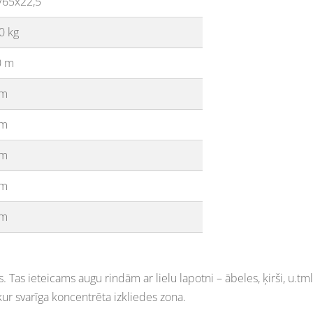
/65x22,5
0 kg
0 m
 m
 m
 m
 m
 m
js. Tas ieteicams augu rindām ar lielu lapotni – ābeles, ķirši, u.
kur svarīga koncentrēta izkliedes zona.