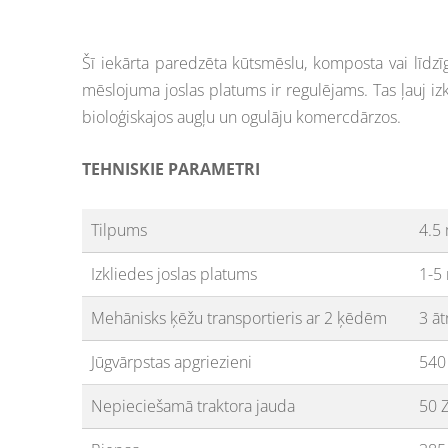
Šī iekārta paredzēta kūtsmēslu, komposta vai līdzīg
mēslojuma joslas platums ir regulējams. Tas ļauj i
bioloģiskajos augļu un ogulāju komercdārzos.
TEHNISKIE PARAMETRI
Tilpums
4.5
Izkliedes joslas platums
1-5 
Mehānisks ķēžu transportieris ar 2 ķēdēm
3 ā
Jūgvārpstas apgriezieni
540
Nepieciešamā traktora jauda
50 