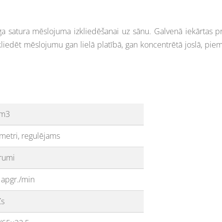
a satura mēslojuma izkliedēšanai uz sānu. Galvenā iekārtas pri
zkliedēt mēslojumu gan lielā platībā, gan koncentrētā joslā, pi
 m3
metri, regulējams
trumi
 apgr./min
Zs