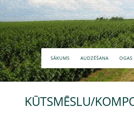
SĀKUMS
AUDZĒŠANA
OGAS
KŪTSMĒSLU/KOMPOST