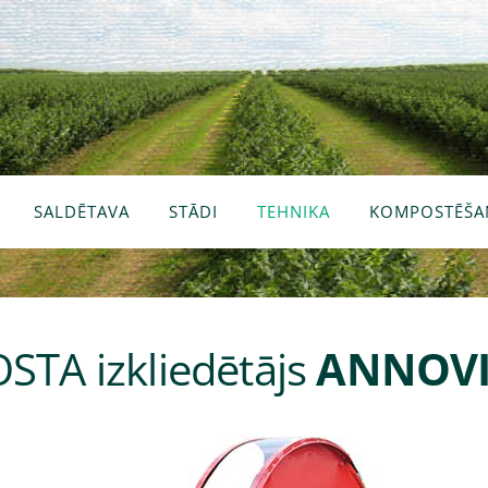
SALDĒTAVA
STĀDI
TEHNIKA
KOMPOSTĒŠA
A izkliedētājs
ANNOVI