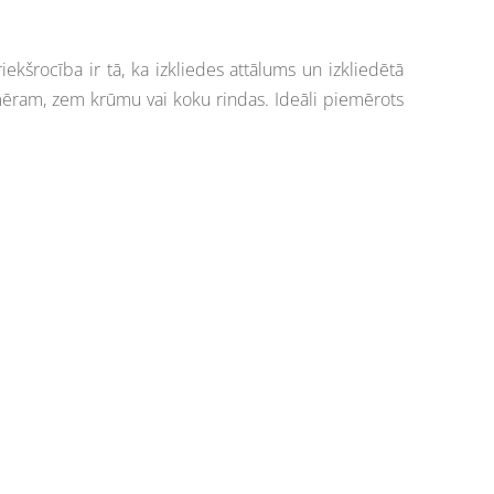
ekšrocība ir tā, ka izkliedes attālums un izkliedētā
emēram, zem krūmu vai koku rindas. Ideāli piemērots